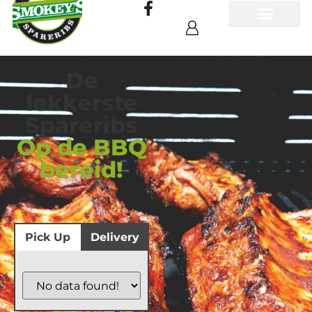
De
lekkerste
Spareribs
Op de BBQ
bereid!
Pick Up
Delivery